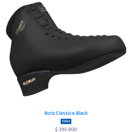
Bota Classica Black
Edea
$ 295.000