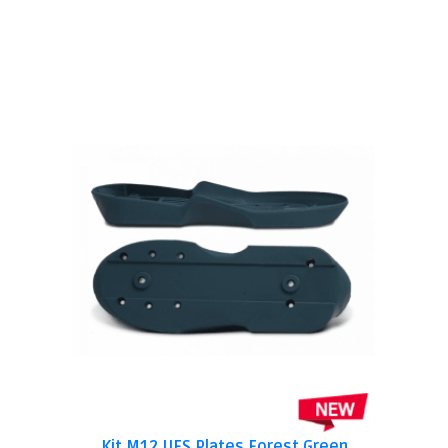
Kit M12 UFS Plates Forest Green