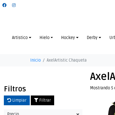
Artistico
Hielo
Hockey
Derby
Ur
Inicio
AxelArtistic Chaqueta
AxelA
Filtros
Mostrando 5 
Limpiar
Filtrar
Precio