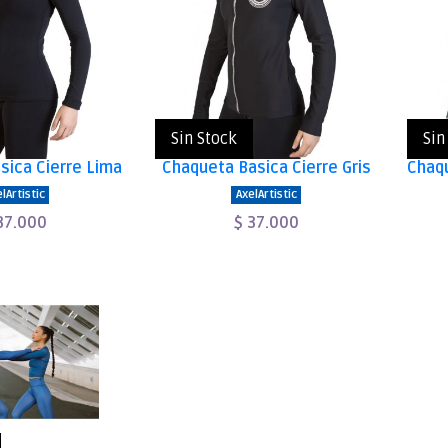
Sin Stock
Sin
sica Cierre Lima
Chaqueta Basica Cierre Gris
lArtistic
AxelArtistic
37.000
$ 37.000