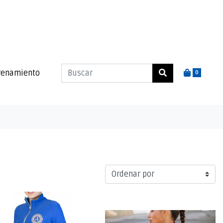
renamiento
0