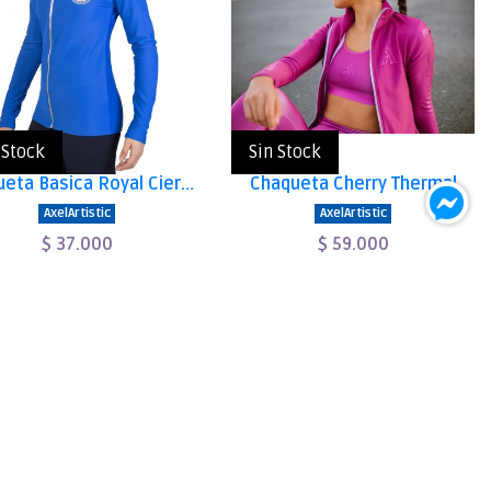
 Stock
Sin Stock
Chaqueta Basica Royal Cierre Plata
Chaqueta Cherry Thermal
AxelArtistic
AxelArtistic
$ 37.000
$ 59.000