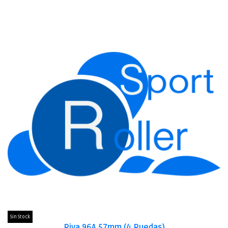
Sin Stock
Riva 96A 57mm (4 Ruedas)