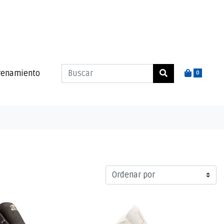
renamiento
0