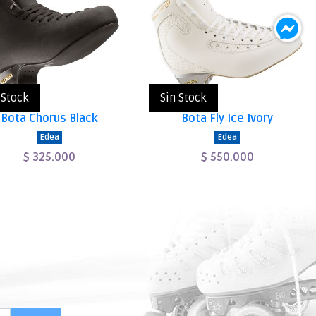
 Stock
Sin Stock
Bota Chorus Black
Bota Fly Ice Ivory
Edea
Edea
$ 325.000
$ 550.000