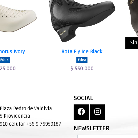
Sin
horus Ivory
Bota Fly Ice Black
Edea
Edea
325.000
$ 550.000
SOCIAL
Plaza Pedro de Valdivia
95 Providencia
10 celular +56 9 76959187
NEWSLETTER