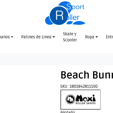
Skate y
banos
Patines de Linea
Ropa
Ent
Scooter
Beach Bun
SKU: 1801842811100
Agotado