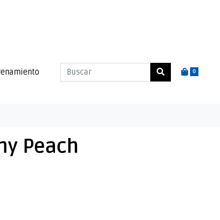
renamiento
0
ny Peach