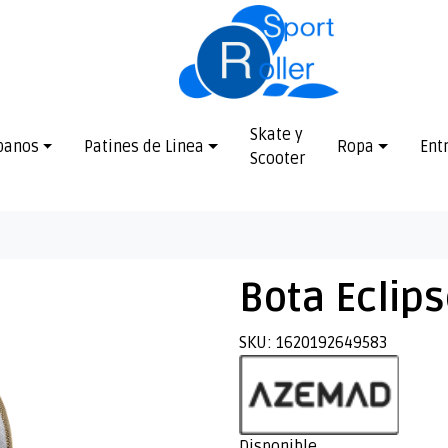
Skate y
banos
Patines de Linea
Ropa
Ent
Scooter
Bota Eclips
SKU: 1620192649583
Disponible