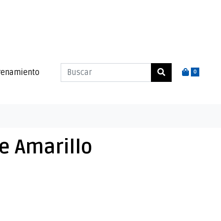
renamiento
0
e Amarillo