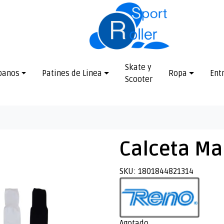
Skate y
banos
Patines de Linea
Ropa
Ent
Scooter
Calceta Ma
SKU: 1801844821314
Agotado