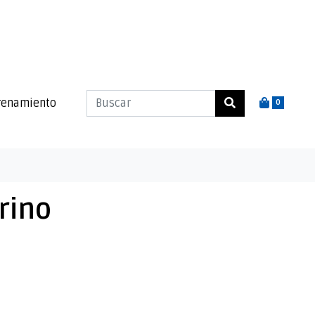
renamiento
0
rino