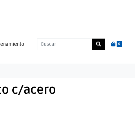
renamiento
0
to c/acero