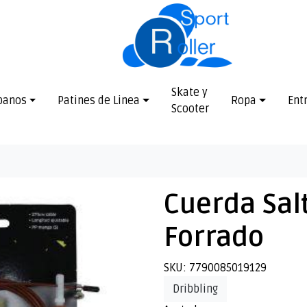
Skate y
banos
Patines de Linea
Ropa
Ent
Scooter
Cuerda Sal
Forrado
SKU: 7790085019129
Dribbling