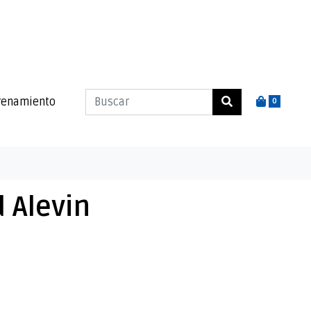
renamiento
0
 Alevin