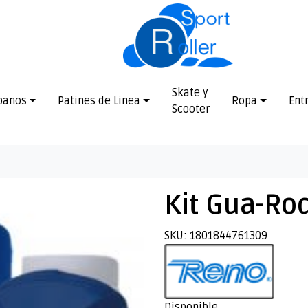
Skate y
banos
Patines de Linea
Ropa
Ent
Scooter
Kit Gua-Rod
SKU: 1801844761309
Disponible