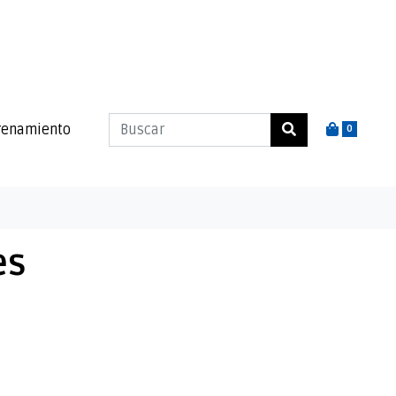
renamiento
0
es