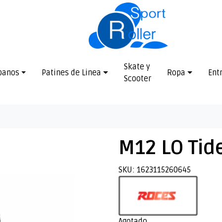
Skate y
banos
Patines de Linea
Ropa
Ent
Scooter
M12 LO Tid
SKU: 1623115260645
Agotado