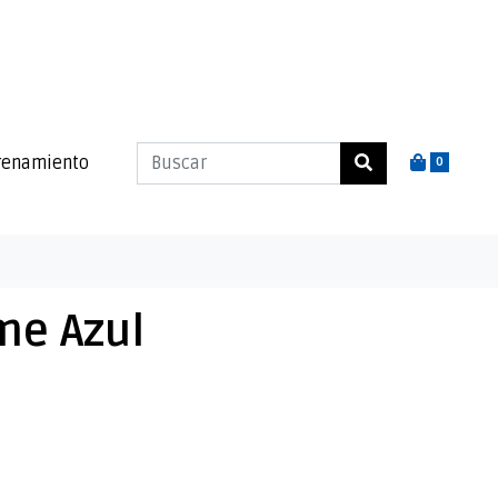
renamiento
0
me Azul