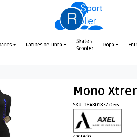
Skate y
banos
Patines de Linea
Ropa
Ent
Scooter
Mono Xtre
SKU: 1848018372066
Agotado