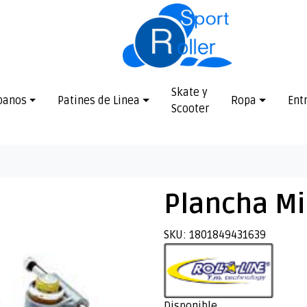
Skate y
banos
Patines de Linea
Ropa
Ent
Scooter
Plancha Mi
SKU: 1801849431639
Disponible