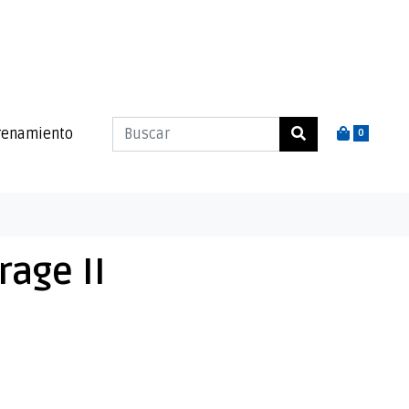
renamiento
0
rage II