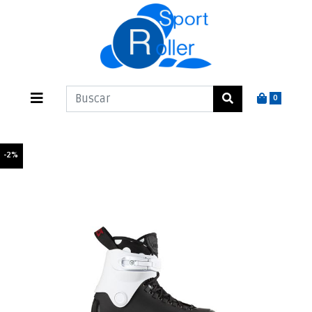
0
-2%