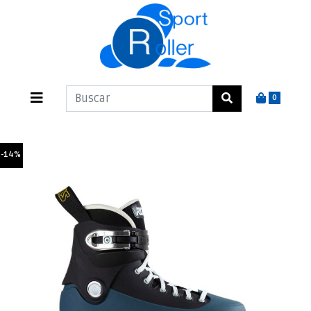
0
-14%