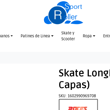
Skate y
banos
Patines de Linea
Ropa
Ent
Scooter
Skate Long
Capas)
SKU: 1602990969708