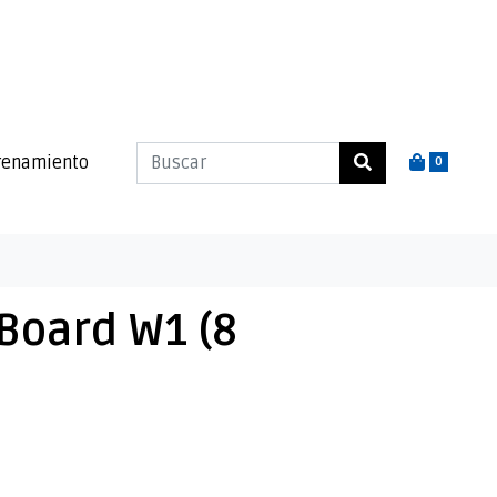
renamiento
0
Board W1 (8