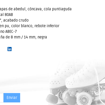
 capas de abedul, cóncava, cola puntiaguda
tal 80AB
 ", acabado crudo
 pu, color blanco, rebote inferior
ono ABEC-7
uña de 8 mm / 14 mm, negra
Enviar