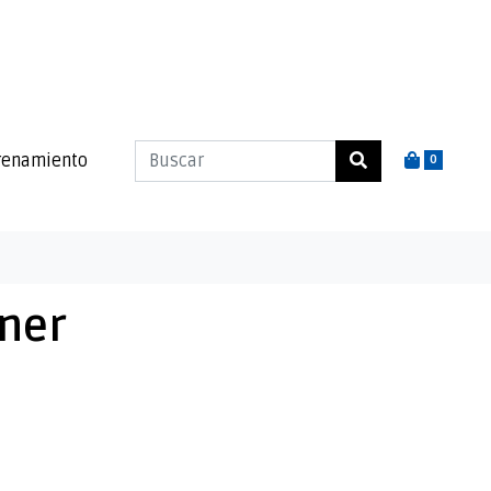
renamiento
0
nner