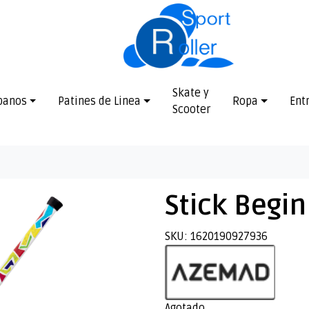
Skate y
banos
Patines de Linea
Ropa
Ent
Scooter
Stick Begi
SKU: 1620190927936
Agotado