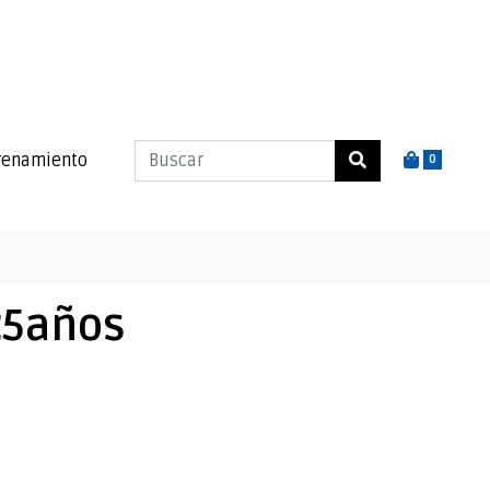
renamiento
0
 <5años