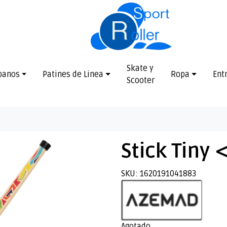
Skate y
banos
Patines de Linea
Ropa
Ent
Scooter
Stick Tiny
SKU: 1620191041883
Agotado