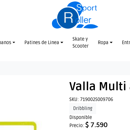
Skate y
banos
Patines de Linea
Ropa
Ent
Scooter
Valla Multi
SKU: 7190025009706
Dribbling
Disponible
$ 7.590
Precio: