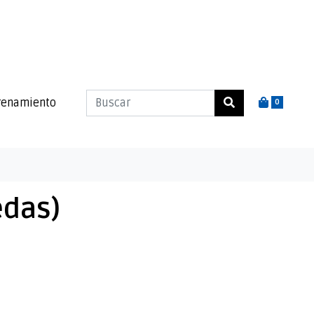
renamiento
0
edas)