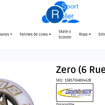
Skate y
banos
Patines de Linea
Ropa
Ent
Scooter
Zero (6 Ru
SKU: 1585704804428
Disponible